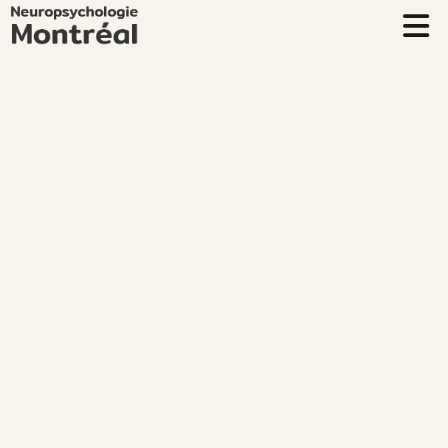
Lexique Neuro
Services enfants à adultes
Le TDAH
Test TDAH gratuit
Troubles Neuropsychologiques
Troubles d'apprentissage
Trouver un professionnel